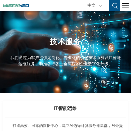
中文
技术服务
我们通过为客户提供定制化、专业化的信息技术服务及IT智能
运维服务，助推各行各业全流程的企业数字化升级。
IT智能运维
打造高效、可靠的数据中心，建立AI边缘计算服务器集群，对外提