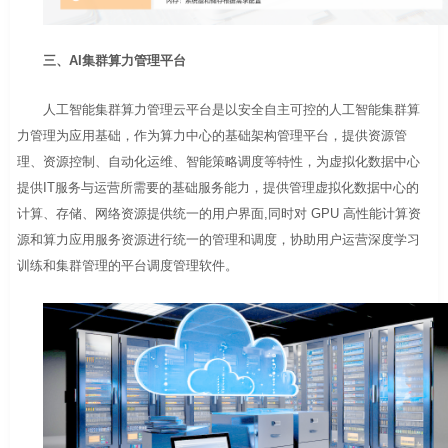
三、AI集群算力管理平台
人工智能集群算力管理云平台是以安全自主可控的人工智能集群算
力管理为应用基础，作为算力中心的基础架构管理平台，提供资源管
理、资源控制、自动化运维、智能策略调度等特性，为虚拟化数据中心
提供IT服务与运营所需要的基础服务能力，提供管理虚拟化数据中心的
计算、存储、网络资源提供统一的用户界面,同时对 GPU 高性能计算资
源和算力应用服务资源进行统一的管理和调度，协助用户运营深度学习
训练和集群管理的平台调度管理软件。